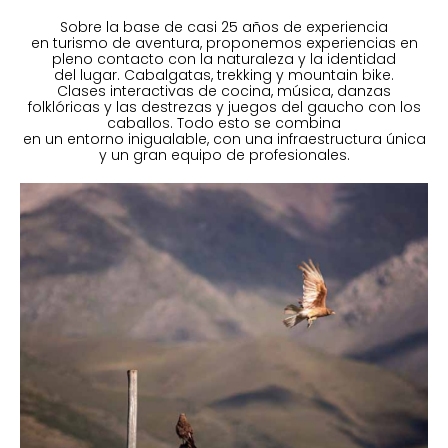
Sobre la base de casi 25 años de experiencia
en turismo de aventura, proponemos experiencias en
pleno contacto con la naturaleza y la identidad
del lugar. Cabalgatas, trekking y mountain bike.
Clases interactivas de cocina, música, danzas
folklóricas y las destrezas y juegos del gaucho con los
caballos. Todo esto se combina
en un entorno inigualable, con una infraestructura única
y un gran equipo de profesionales.