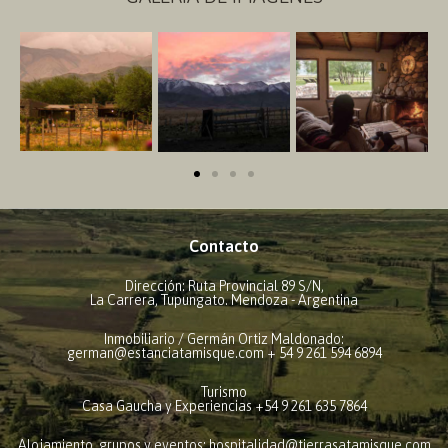
Contacto
Dirección: Ruta Provincial 89 S/N,
La Carrera, Tupungato. Mendoza - Argentina
Inmobiliario / Germán Ortiz Maldonado:
german@estanciatamisque.com + 54 9 261 594 6894
Turismo
Casa Gaucha y Experiencias +54 9 261 635 7864
Alojamiento, grupos y eventos: hospitalidad@tierrasatamisque.com